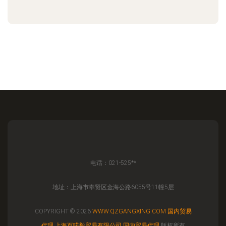
电话：021-525**
地址：上海市奉贤区金海公路6055号11幢5层
COPYRIGHT © 2026
WWW.QZGANGXING.COM
国内贸易
代理
上海百喏毅贸易有限公司
国内贸易代理
版权所有