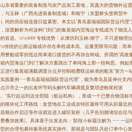
为山东省重要的装备制造与农产品加工基地，其庞大的货物外运
求，与玉林（广西先进装备制造城）和南宁（东盟桥头堡商贸中
心）间的供应链连接日益紧密。本文以“青岛嘉瑞福国际货运代理”
例，深度解析为何这种门到门的集装箱内贸海运专线成为了物流
的首选。\n\n### 专线优势：从潍坊到玉林/南宁，不只是物理
移\n传统的公路运输或许存在单程成本高、运量受限等问题；而单
使用整船或零担抵达简单港口接货的不再弥合终端。所谓的“高效
装箱内贸海运门到门”解决方案跳出了单纯海上那一段构思。例如
方正进行集装箱满载调度分点并控制税费联运标准的船东“资方一
式实践案例——青岛嘉瑞福国际货运代理”，能为青岛及延伸分支内
要点沂市之一的出发环节码头解约车辆调度及繁琐进舱尾程派
送。”实行起运到达全部陆（航运机构），形成一个已整合物流标
化的模块化工序路线：发货地在工业或农特区最终可用从距最近
国昌顺合作启迁等作业就近进入罐区装柜（几乎告别拥堵综合症
费叠加效果)。具体基于出发走向：‘阶段小标题注解为 ——
一运
捷型的合理包裹转极系统真实操作。
那就是与团队共处订单中心