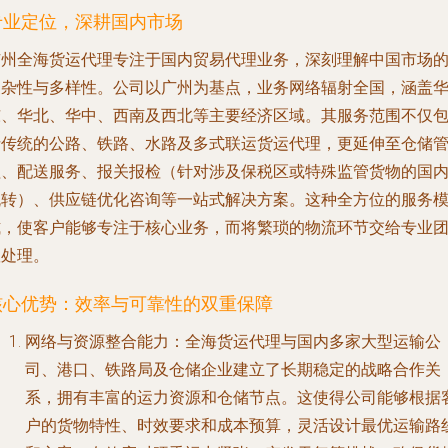
专业定位，深耕国内市场
广州全海货运代理专注于国内贸易代理业务，深刻理解中国市场
复杂性与多样性。公司以广州为基点，业务网络辐射全国，涵盖
东、华北、华中、西南及西北等主要经济区域。其服务范围不仅
括传统的公路、铁路、水路及多式联运货运代理，更延伸至仓储
理、配送服务、报关报检（针对涉及保税区或特殊监管货物的国
流转）、供应链优化咨询等一站式解决方案。这种全方位的服务
式，使客户能够专注于核心业务，而将繁琐的物流环节交给专业
队处理。
核心优势：效率与可靠性的双重保障
网络与资源整合能力
：全海货运代理与国内多家大型运输公
司、港口、铁路局及仓储企业建立了长期稳定的战略合作关
系，拥有丰富的运力资源和仓储节点。这使得公司能够根据
户的货物特性、时效要求和成本预算，灵活设计最优运输路