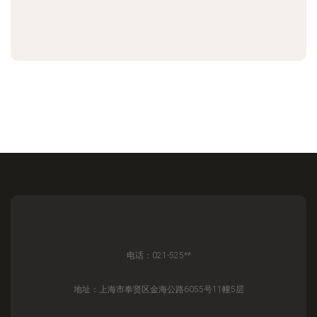
电话：021-525**
地址：上海市奉贤区金海公路6055号11幢5层