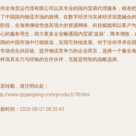
广州全海货运代理有限公司以其专业的国内贸易代理服务，精准
握了中国国内物流市场的脉搏。在数字经济与实体经济深度融合
新阶段，全海将继续凭借其强大的资源网络、科技赋能和以客户
中心的服务理念，助力更多企业畅通国内贸易“血脉”，降本增效，
广阔的中国市场中行稳致远，实现可持续发展。对于任何寻求在
内市场优化供应链、提升物流竞争力的企业而言，选择一个像全
这样深具实力与经验的合作伙伴，无疑是明智的战略选择。
如若转载，请注明出处：
ttp://www.qzgangxing.com/product/78.html
新时间：2026-08-07 08:35:43