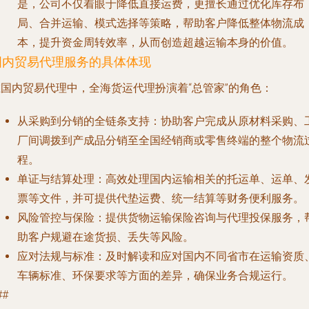
是，公司不仅着眼于降低直接运费，更擅长通过优化库存布
局、合并运输、模式选择等策略，帮助客户降低整体物流成
本，提升资金周转效率，从而创造超越运输本身的价值。
国内贸易代理服务的具体体现
在国内贸易代理中，全海货运代理扮演着“总管家”的角色：
从采购到分销的全链条支持
：协助客户完成从原材料采购、
厂间调拨到产成品分销至全国经销商或零售终端的整个物流
程。
单证与结算处理
：高效处理国内运输相关的托运单、运单、
票等文件，并可提供代垫运费、统一结算等财务便利服务。
风险管控与保险
：提供货物运输保险咨询与代理投保服务，
助客户规避在途货损、丢失等风险。
应对法规与标准
：及时解读和应对国内不同省市在运输资质
车辆标准、环保要求等方面的差异，确保业务合规运行。
##